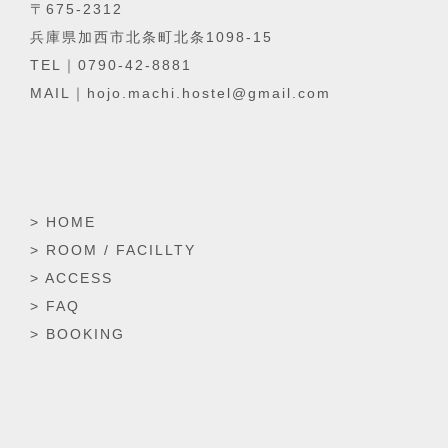
〒675-2312
兵庫県加西市北条町北条1098-15
TEL｜0790-42-8881
MAIL｜hojo.machi.hostel@gmail.com
> HOME
> ROOM / FACILLTY
> ACCESS
> FAQ
> BOOKING