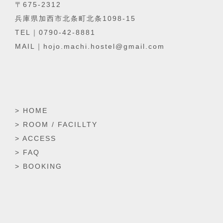
〒675-2312
兵庫県加西市北条町北条1098-15
TEL｜0790-42-8881
MAIL｜hojo.machi.hostel@gmail.com
> HOME
> ROOM / FACILLTY
> ACCESS
> FAQ
> BOOKING