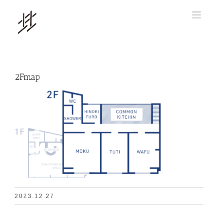
Skip
to
content
2Fmap
2023.12.27