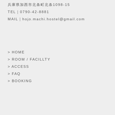
兵庫県加西市北条町北条1098-15
TEL｜0790-42-8881
MAIL｜hojo.machi.hostel@gmail.com
> HOME
> ROOM / FACILLTY
> ACCESS
> FAQ
> BOOKING