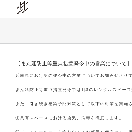
Skip
to
content
【まん延防止等重点措置発令中の営業について】
兵庫県におけるの発令中の営業についてお知らせさせ
まん延防止等重点措置発令中は1階のレンタルスペー
また、引き続き感染予防対策として以下の対策を実施
①共有スペースにおける換気、消毒を徹底します。