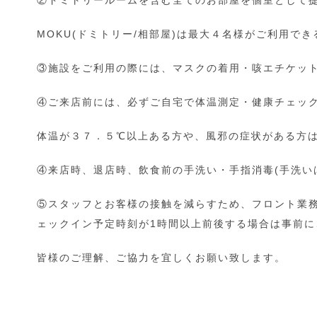
②ドミトリールームを含む全てのお部屋を個室として
MOKU(ドミトリー/相部屋)は最大４名様がご利用で
③施設をご利用の際には、マスクの着用・咳エチケッ
④ご来店前には、必ずご自宅で体温測定・健康チェッ
体温が３７．５℃以上ある方や、風邪の症状がある方
④来店時、退店時、飲食前の手洗い・手指消毒(手洗い
⑤スタッフとお客様の接触を減らすため、フロント業務を
ェックイン予定時刻が1時間以上前後する場合は事前に
皆様のご理解、ご協力を宜しくお願い致します。